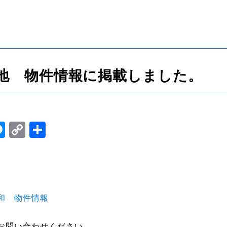
地 物件情報に掲載しました。
st
il
itter
Messenger
Copy
共
Link
有
和 物件情報
お問い合わせください。